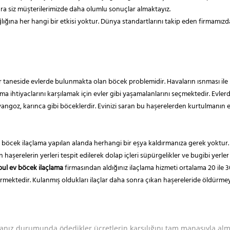
ra siz müşterilerimizde daha olumlu sonuçlar almaktayız.
ığına her hangi bir etkisi yoktur. Dünya standartlarını takip eden firmamızd
 taneside evlerde bulunmakta olan böcek problemidir. Havaların ısnması ile b
ihtiyaclarını karşılamak için evler gibi yaşamalanlarını seçmektedir. Evlerde
yangoz, karınca gibi böceklerdir. Evinizi saran bu haşerelerden kurtulmanın 
ra böcek ilaçlama yapılan alanda herhangi bir eşya kaldırmanıza gerek yoktur.
erelerin yerleri tespit edilerek dolap içleri süpürgelikler ve bugibi yerler
bul ev böcek ilaçlama
firmasından aldığınız ilaçlama hizmeti ortalama 20 ile 3
sı sürmektedir. Kulanmış oldukları ilaçlar daha sonra çıkan haşereleride öldür
nız durumunda ödedikler ücretlerin karşılığını tam manasıyla alm