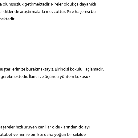
za olumsuzluk getirmektedir. Pireler oldukça dayanıklı
ldikleride araştırmalarla mevcuttur. Pire haşeresi bu
ektedir.
müşterilerimize burakmaktayız. Birincisi kokulu ilaçlamadır.
eniz gerekmektedir. İkinci ve üçüncü yöntem kokusuz
şereler hızlı ürüyen canlılar olduklarından dolayı
utubet ve nemle birlikte daha yoğun bir şekilde