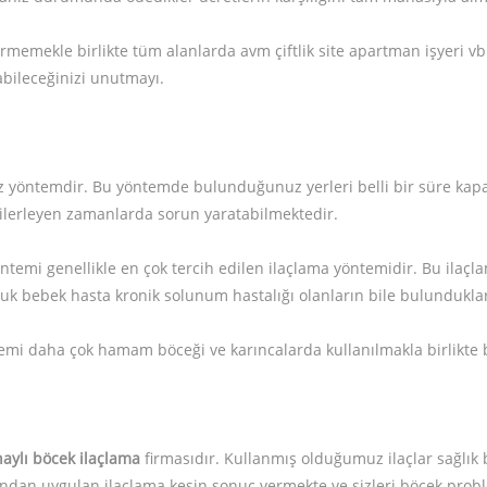
rmemekle birlikte tüm alanlarda avm çiftlik site apartman işyeri v
labileceğinizi unutmayı.
miz yöntemdir. Bu yöntemde bulunduğunuz yerleri belli bir süre ka
 ilerleyen zamanlarda sorun yaratabilmektedir.
yöntemi genellikle en çok tercih edilen ilaçlama yöntemidir. Bu il
k bebek hasta kronik solunum hastalığı olanların bile bulunduklar
temi daha çok hamam böceği ve karıncalarda kullanılmakla birlikte
naylı böcek ilaçlama
firmasıdır. Kullanmış olduğumuz ilaçlar sağlık 
rafından uygulan ilaçlama kesin sonuç vermekte ve sizleri böcek pro