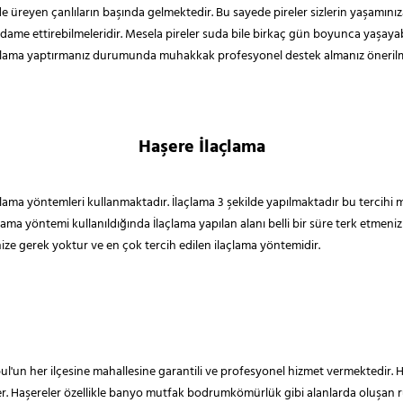
de üreyen çanlıların başında gelmektedir. Bu sayede pireler sizlerin yaşamını
dame ettirebilmeleridir. Mesela pireler suda bile birkaç gün boyunca yaşayabi
açlama yaptırmanız durumunda muhakkak profesyonel destek almanız önerilm
Haşere İlaçlama
laçlama yöntemleri kullanmaktadır. İlaçlama 3 şekilde yapılmaktadır bu tercihi 
çlama yöntemi kullanıldığında İlaçlama yapılan alanı belli bir süre terk etm
e gerek yoktur ve en çok tercih edilen ilaçlama yöntemidir.
l'un her ilçesine mahallesine garantili ve profesyonel hizmet vermektedir. Ha
ler. Haşereler özellikle banyo mutfak bodrumkömürlük gibi alanlarda oluşan r