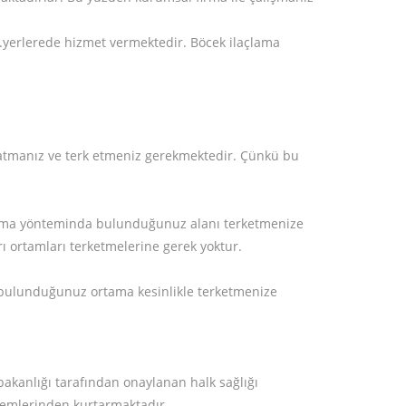
b.yerlerede hizmet vermektedir. Böcek ilaçlama
patmanız ve terk etmeniz gerekmektedir. Çünkü bu
açlama yönteminda bulunduğunuz alanı terketmenize
ı ortamları terketmelerine gerek yoktur.
 bulunduğunuz ortama kesinlikle terketmenize
bakanlığı tarafından onaylanan halk sağlığı
blemlerinden kurtarmaktadır.