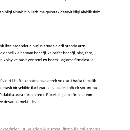
an bilgi almak için
iletisime
gecerek detaylı bilgi alabilirsiniz
irlikte haşerelerin nüfüslarında ciddi oranda artış
 genellikle hamam böceği, kalorifer böceği, pire, fare,
en kolay ve basit yöntemi
ev böcek ilaçlama
firmalası ile
 Evinizi 1 hafta kapatmanıza gerek yoktur 1 hafta temizlik
 detaylı bir şekilde ilaçlanarak evinizdeki böcek sorununu
0 dakika arası sürmektedir. Böcek ilaçlama firmalarının
meye devam etmektedir.
aktadırlar. Bu yüzden kurumsal firma ile çalışmanız