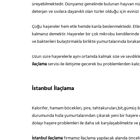
üreyebilmektedir. Dünyamız genelinde bulunan hayvan nüfü
deterjan ve sıvılara dayanıklı olan türler olduğu için evini
Çoğu haşereler hem etle hemde kanla beslenmektedir. Etle bes
kalmanız demektir. Haşereler bir çok mikrobu kendilerinde 
ve bakterileri bulaştırmakla birlikte yumurtalarınıda bıraka
Uzun süre haşerelerle aynı ortamda kalmak size ve sevdikler
ilaçlama
servisi ile iletişime gecerek bu problemlerden kalıcı
İstanbul İlaçlama
Kalorifer, hamam böcekleri, pire, tahtakuruları,bit,gümüş 
durumunda hızla yumurtalarından çıkarak yeni bir haşere o
dolayı haşere problemleri ile daha sık karşılaşabilmekte 
İstanbul ilaçlama
firmamız İlaçlama yapılacak alanda öncel