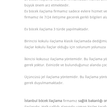
büyük önem arz etmektedir.
Ev böcek ilaçlama firmamız sadece evlere hizmet ve
firmamız ile 7/24 iletişime gecerek gerkli bilgileri a
Ev böcek ilaçlama 3 türde yapılmaktadır.
Birincisi kokulu ilaçlama klasik ilaçlamada dediği
ilaçlar kokulu İlaçlar olduğu için solunum yolunuza
İkincisi kokusuz ilaçlama yöntemidir. Bu İlaçlama 
gerek yoktur. Evinizde ve bulunduğunuz alanda çocu
Üçüncüsü jel ilaçlama yöntemidir. Bu İlaçlama yön
gerek duyulmamaktadır.
İstanbul böcek ilaçlama
firmamız
sağlık bakanlığı o
ilaçlarıdır. Halk sağlığı alanında uzman kişiler ta