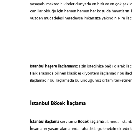
yaşayabilmektedir. Pireler dünyada en hızlı ve en çok şekil
canlılar olduğu için hemen hemen her koşulda hayatlarını i
yüzden mücadelesi neredeyse imkansıza yakındın. Pire il
İstanbul haşere ilaçlama
mız sizin isteğinize bağlı olarak i
Halk arasında bilinen klasik eski yöntem ilaçlamadır bu ila
ilaçlamadır bu ilaçlamada bulunduğunuz ortamı terketmeniz
İstanbul Böcek İlaçlama
İstanbul ilaçlama
servisimiz
Böcek ilaçlama
alanında istanbu
İnsanların yaşam alanlarında rahatlıkla gizlenebilmektedir