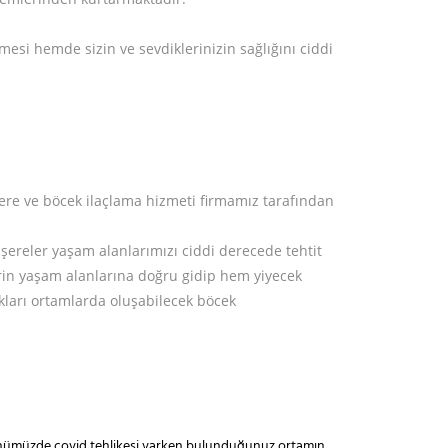
mesi hemde sizin ve sevdiklerinizin sağlığını ciddi
haşere ve böcek ilaçlama hizmeti firmamız tarafından
şereler yaşam alanlarımızı ciddi derecede tehtit
erin yaşam alanlarına doğru gidip hem yiyecek
ları ortamlarda oluşabilecek böcek
a günümüzde covid tehlikesi varken bulunduğunuz ortamın