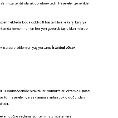
ımıza tehtit olarak görülmektedir. Haşereler genellikle
enmektedir buda ciddi cilt hastalıkları ile karşı karşıya
u ortamda hemen hemen her yeri gezerek taşıdıkları mikrop
k istilası problemleri yaşıyorsanız
İstanbul böcek
edir. Bununnedenide bıraktıkları yumurtaları ortam oluşması
bu tür haşereler için saklanma alanları çok olduğundan
tedir.
eken doğru ilaçlama yöntemini siz müşterilere