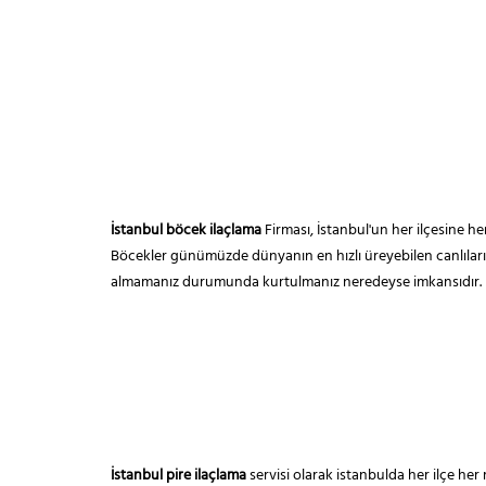
İstanbul böcek ilaçlama
Firması, İstanbul'un her ilçesine h
Böcekler günümüzde dünyanın en hızlı üreyebilen canlılarıd
almamanız durumunda kurtulmanız neredeyse imkansıdır.
İstanbul pire ilaçlama
servisi olarak istanbulda her ilçe her 