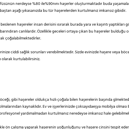
sünün nerdeyse %80 ile%90nını haşerler oluşturmaktadır buda yaşamalanlar
zi baştan aşağı yıkasanızda bu tür haşerelerden kurtulmanız imkansız gibidir.
lenen haşereler insan derisini ısırarak burada yara ve kaşıntı yaptıkları gözl
barındıran canlılardır. Özellikle geceleri ortaya çıkan bu haşereler bulduğ
rak çoğalabilmektedirler.
inize ciddi sağlık sorunları verebilmektedir. Sizde evinizde haşere veya böce
 olarak kurtulabilirsiniz.
böceği, gibi haşereler oldukça hızlı çoğala bilen haşerelerin başında glmekt
lmalarından kaynaklıdır. Ev ve işyerlerinizde çoksayıdaeşya mobilya olması 
ve profesyonel yardımalmadan kurtulmanız neredeyse imkansız hale gelebilmek
ikle ön çalışma yaparak haşerenin yoğunluğunu ve haşere cinsini tespit eder