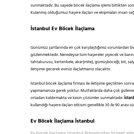
sunmaktadır. Bu sayede böcek ilaçlama işlemi bittikten son
Kulanmış olduğumuz haşere ilaçları ve ekipmaları insan sağl
İstanbul Ev Böcek İlaçlama
Günümüz şartlarında en çok karşılaştığımız sorunlardan bir
gözlenmektedir. Neredeyse tüm haşereler yiyecek ve barınma 
tahtakurusu, kertenkele, akar(mite), gümüşböceği, bit, sal
iletişime gecerek evinizi ilaçlatmanız olacaktır.
İstanbul böcek ilaçlama firması ile iletişime geçtikten son
yapmamanıza gerek yoktur. Mutfaklarda daha çok gizlenen haş
ortadan kaldırmakta ve kesin çözümler sunmaktadır.
İstan
kullandığı haşere ilaçları etkisini genellikle 30 ile 90 ara
Ev Böcek İlaçlama İstanbul
Ev böcek ilaçlama istanbul firmamızdan hizmet alma