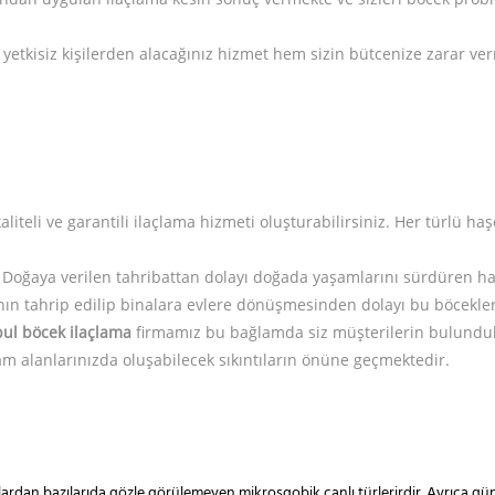
yetkisiz kişilerden alacağınız hizmet hem sizin bütcenize zarar ver
kaliteli ve garantili ilaçlama hizmeti oluşturabilirsiniz. Her türlü 
. Doğaya verilen tahribattan dolayı doğada yaşamlarını sürdüren ha
ğanın tahrip edilip binalara evlere dönüşmesinden dolayı bu böcekl
bul böcek ilaçlama
firmamız bu bağlamda siz müşterilerin bulunduk
 alanlarınızda oluşabilecek sıkıntıların önüne geçmektedir.
nlılardan bazılarıda gözle görülemeyen mikrosgobik canlı türlerirdir. Ayrıc