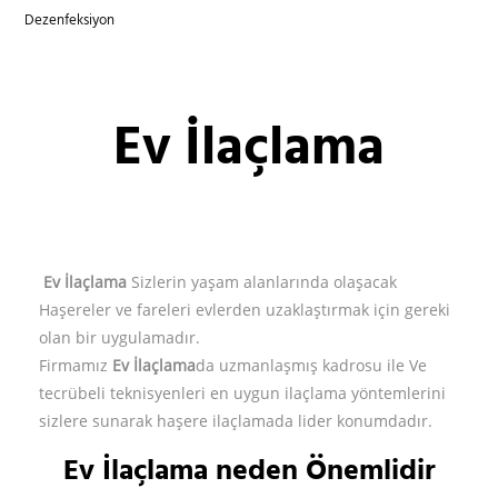
Dezenfeksiyon
Ev İlaçlama
Ev İlaçlama
Sizlerin yaşam alanlarında olaşacak
Haşereler ve fareleri evlerden uzaklaştırmak için gereki
olan bir uygulamadır.
Firmamız
Ev İlaçlama
da uzmanlaşmış kadrosu ile Ve
tecrübeli teknisyenleri en uygun ilaçlama yöntemlerini
sizlere sunarak haşere ilaçlamada lider konumdadır.
Ev İlaçlama neden Önemlidir