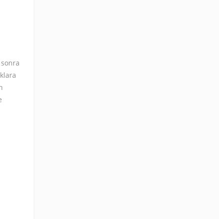
 sonra
aklara
n
e