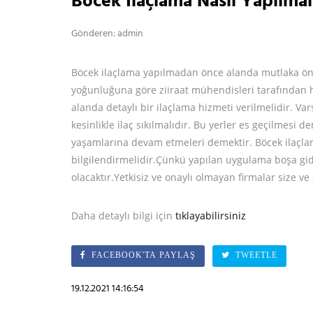
Böcek İlaçlama Nasıl Yapılmal
Gönderen: admin
Böcek ilaçlama yapılmadan önce alanda mutlaka ön k
yoğunluğuna göre ziiraat mühendisleri tarafından h
alanda detaylı bir ilaçlama hizmeti verilmelidir. Var
kesinlikle ilaç sıkılmalıdır. Bu yerler es geçilmesi 
yaşamlarına devam etmeleri demektir. Böcek ilaçlam
bilgilendirmelidir.Çünkü yapılan uygulama boşa gide
olacaktır.Yetkisiz ve onaylı olmayan firmalar size ve
Daha detaylı bilgi için
tıklayabilirsiniz
FACEBOOK'TA PAYLAŞ
TWEETLE
19.12.2021 14:16:54