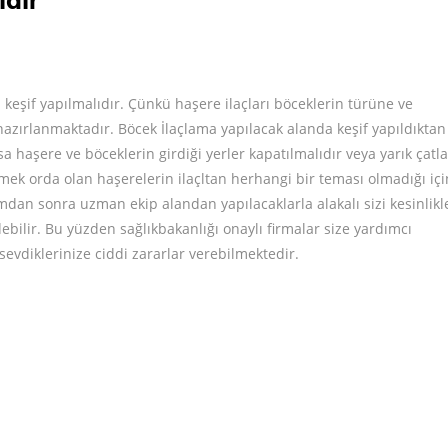
ıdır
eşif yapılmalıdır. Çünkü haşere ilaçları böceklerin türüne ve
azırlanmaktadır. Böcek İlaçlama yapılacak alanda keşif yapıldıktan
sa haşere ve böceklerin girdiği yerler kapatılmalıdır veya yarık çatl
demek orda olan haşerelerin ilaçltan herhangi bir teması olmadığı içi
dan sonra uzman ekip alandan yapılacaklarla alakalı sizi kesinlikl
bilir. Bu yüzden sağlıkbakanlığı onaylı firmalar size yardımcı
 sevdiklerinize ciddi zararlar verebilmektedir.