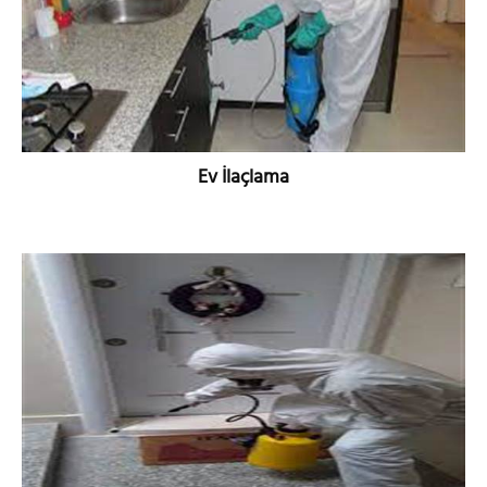
Ev İlaçlama
DETAYLI BİLGİ