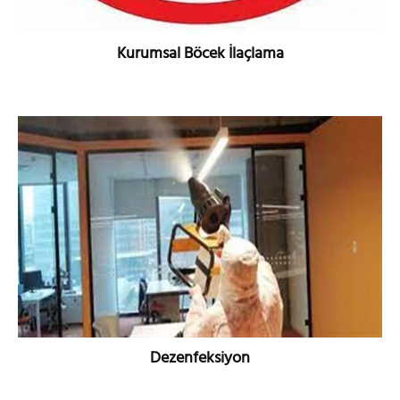
Kurumsal Böcek İlaçlama
DETAYLI BİLGİ
Dezenfeksiyon
DETAYLI BİLGİ