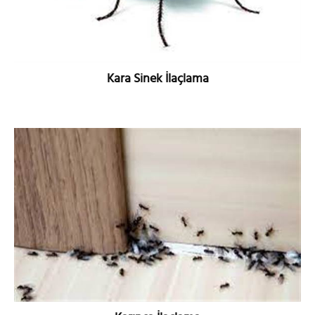
Kara Sinek İlaçlama
DETAYLI BİLGİ