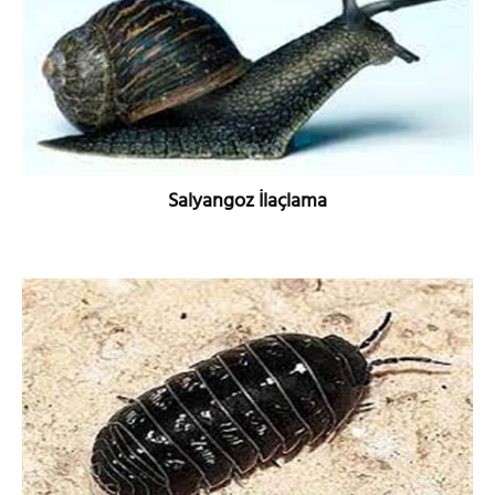
Salyangoz İlaçlama
DETAYLI BİLGİ