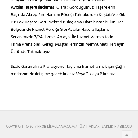
onaylamış olduğu halk sağlığı ilaçlar ile yapmaktadır.
Avcılar Haşere İlaçlama
sı Olarak Gördüğümüz Haşerelerin
Başında Akrep Pire Hamam Böceği Tahtakurusu Kuşbiti Vb. Gibi
Bir Çok Haşere Görülmektedir. İlaçlama Olarak İstanbulun Her
Bölgesinde Hizmet Verdiği Gibi Avcılar Haşere İlaçlama
Servisimizde 7/24 Hizmet Anlayışı İle Hizmet Vermektedir.
Firma Prensipleri Gereği Müşterilerimizin Memnunieti Herşeyin
Üstünde Tutmaktayız
Sizde Garantili ve Profosyonel ilaçlama hizmeti almak için Çağrı
merkezimizle iletişime gecebilirsiniz. Veya Tıklaya
Bilirsiniz
COPYRIGHT © 2017 PROBILILACLAMA.COM / TÜM HAKLARI SAKLIDIR /
BILCOD